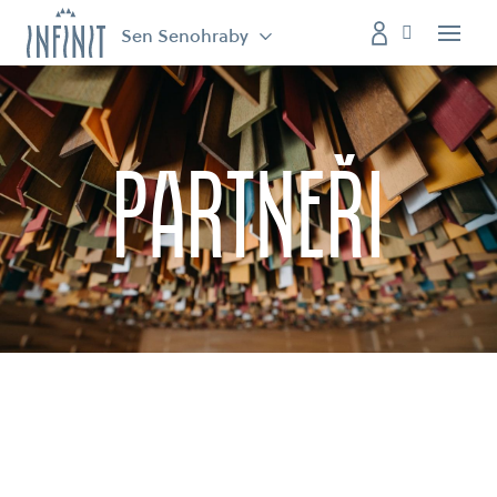
Sen Senohraby
Menu
partneři